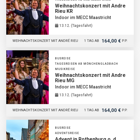
Weihnachtskonzert mit Andre
Rieu KR
Indoor im MECC Maastricht
13.12. (Tagesfahrt)
164,00 €
WEIHNACHTSKONZERT MIT ANDRÉ RIEU
1 TAG AB
P.P.
BUSREISE
TAGESREISEN AB MÖNCHENGLADBACH
MUSIKREISE
Weihnachtskonzert mit Andre
Rieu MG
Indoor im MECC Maastricht
13.12. (Tagesfahrt)
164,00 €
WEIHNACHTSKONZERT MIT ANDRÉ RIEU
1 TAG AB
P.P.
BUSREISE
ADVENTSREISE
Advent in Rothenburg o. d.