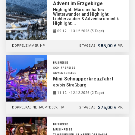
Advent im Erzgebirge
Highlight: Märchenhaftes
Winterwunderland Highlight:
Lichterzauber & Adventsromantik
Highlight:...
09.12. - 13.12.2026 (5 Tage)
985,00 €
DOPPELZIMMER, HP
5 TAGE AB
P.P.
BUSREISE
SCHIFFSREISE
ADVENTSREISE
Mini-Schnupperkreuzfahrt
ab/bis Straßburg
11.12. - 12.12.2026 (2 Tage)
375,00 €
DOPPELKABINE HAUPTDECK, HP
2 TAGE AB
P.P.
BUSREISE
MUSIKREISE
TAGESREISEN AB KREFELDER RAUM