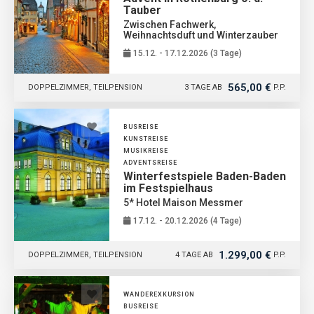
Tauber
Zwischen Fachwerk,
Weihnachtsduft und Winterzauber
15.12. - 17.12.2026 (3 Tage)
565,00 €
DOPPELZIMMER, TEILPENSION
3 TAGE AB
P.P.
BUSREISE
KUNSTREISE
MUSIKREISE
ADVENTSREISE
Winterfestspiele Baden-Baden
im Festspielhaus
5* Hotel Maison Messmer
17.12. - 20.12.2026 (4 Tage)
1.299,00 €
DOPPELZIMMER, TEILPENSION
4 TAGE AB
P.P.
WANDEREXKURSION
BUSREISE