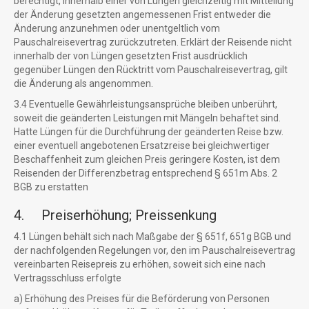
berechtigt, innerhalb einer von Lüngen gleichzeitig mit Mitteilung
der Änderung gesetzten angemessenen Frist entweder die
Änderung anzunehmen oder unentgeltlich vom
Pauschalreisevertrag zurückzutreten. Erklärt der Reisende nicht
innerhalb der von Lüngen gesetzten Frist ausdrücklich
gegenüber Lüngen den Rücktritt vom Pauschalreisevertrag, gilt
die Änderung als angenommen.
3.4 Eventuelle Gewährleistungsansprüche bleiben unberührt,
soweit die geänderten Leistungen mit Mängeln behaftet sind.
Hatte Lüngen für die Durchführung der geänderten Reise bzw.
einer eventuell angebotenen Ersatzreise bei gleichwertiger
Beschaffenheit zum gleichen Preis geringere Kosten, ist dem
Reisenden der Differenzbetrag entsprechend § 651m Abs. 2
BGB zu erstatten
4. Preiserhöhung; Preissenkung
4.1 Lüngen behält sich nach Maßgabe der § 651f, 651g BGB und
der nachfolgenden Regelungen vor, den im Pauschalreisevertrag
vereinbarten Reisepreis zu erhöhen, soweit sich eine nach
Vertragsschluss erfolgte
a) Erhöhung des Preises für die Beförderung von Personen