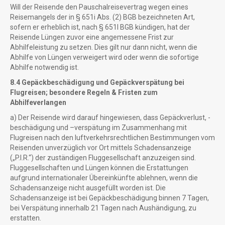
Will der Reisende den Pauschalreisevertrag wegen eines
Reisemangels der in § 651i Abs. (2) BGB bezeichneten Art,
sofern er erheblich ist, nach § 651l BGB kündigen, hat der
Reisende Lüngen zuvor eine angemessene Frist zur
Abhilfeleistung zu setzen. Dies gilt nur dann nicht, wenn die
Abhilfe von Lüngen verweigert wird oder wenn die sofortige
Abhilfe notwendig ist.
8.4 Gepäckbeschädigung und Gepäckverspätung bei
Flugreisen; besondere Regeln & Fristen zum
Abhilfeverlangen
a) Der Reisende wird darauf hingewiesen, dass Gepäckverlust, -
beschädigung und –verspätung im Zusammenhang mit
Flugreisen nach den luftverkehrsrechtlichen Bestimmungen vom
Reisenden unverzüglich vor Ort mittels Schadensanzeige
(„P.I.R.“) der zuständigen Fluggesellschaft anzuzeigen sind.
Fluggesellschaften und Lüngen können die Erstattungen
aufgrund internationaler Übereinkünfte ablehnen, wenn die
Schadensanzeige nicht ausgefüllt worden ist. Die
Schadensanzeige ist bei Gepäckbeschädigung binnen 7 Tagen,
bei Verspätung innerhalb 21 Tagen nach Aushändigung, zu
erstatten.