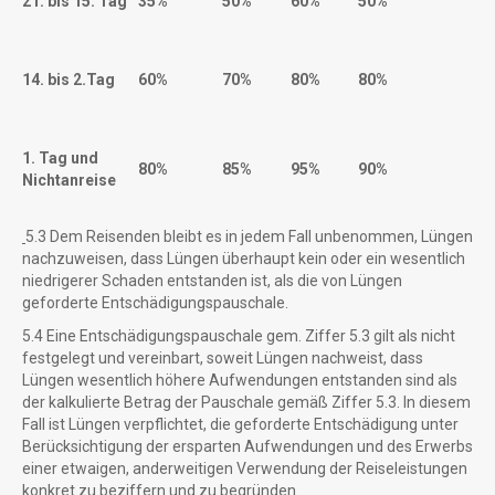
21. bis 15. Tag
35%
50%
60%
50%
14. bis 2.Tag
60%
70%
80%
80%
1. Tag und
80%
85%
95%
90%
Nichtanreise
5.3 Dem Reisenden bleibt es in jedem Fall unbenommen, Lüngen
nachzuweisen, dass Lüngen überhaupt kein oder ein wesentlich
niedrigerer Schaden entstanden ist, als die von Lüngen
geforderte Entschädigungspauschale.
5.4 Eine Entschädigungspauschale gem. Ziffer 5.3 gilt als nicht
festgelegt und vereinbart, soweit Lüngen nachweist, dass
Lüngen wesentlich höhere Aufwendungen entstanden sind als
der kalkulierte Betrag der Pauschale gemäß Ziffer 5.3. In diesem
Fall ist Lüngen verpflichtet, die geforderte Entschädigung unter
Berücksichtigung der ersparten Aufwendungen und des Erwerbs
einer etwaigen, anderweitigen Verwendung der Reiseleistungen
konkret zu beziffern und zu begründen.