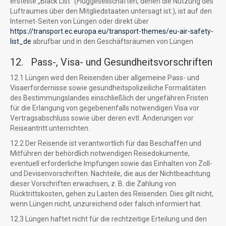
erstellte „Black List“ (Fluggesellschaften, denen die Nutzung des
Luftraumes über den Mitgliedstaaten untersagt ist.), ist auf den
Internet-Seiten von Lüngen oder direkt über
https://transport.ec.europa.eu/transport-themes/eu-air-safety-
list_de
abrufbar und in den Geschäftsräumen von Lüngen
12. Pass-, Visa- und Gesundheitsvorschriften
12.1 Lüngen wird den Reisenden über allgemeine Pass- und
Visaerfordernisse sowie gesundheitspolizeiliche Formalitäten
des Bestimmungslandes einschließlich der ungefähren Fristen
für die Erlangung von gegebenenfalls notwendigen Visa vor
Vertragsabschluss sowie über deren evtl. Änderungen vor
Reiseantritt unterrichten.
12.2 Der Reisende ist verantwortlich für das Beschaffen und
Mitführen der behördlich notwendigen Reisedokumente,
eventuell erforderliche Impfungen sowie das Einhalten von Zoll-
und Devisenvorschriften. Nachteile, die aus der Nichtbeachtung
dieser Vorschriften erwachsen, z. B. die Zahlung von
Rücktrittskosten, gehen zu Lasten des Reisenden. Dies gilt nicht,
wenn Lüngen nicht, unzureichend oder falsch informiert hat.
12.3 Lüngen haftet nicht für die rechtzeitige Erteilung und den