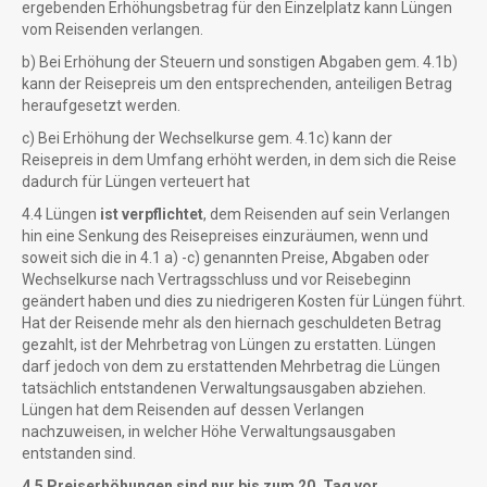
ergebenden Erhöhungsbetrag für den Einzelplatz kann Lüngen
vom Reisenden verlangen.
b) Bei Erhöhung der Steuern und sonstigen Abgaben gem. 4.1b)
kann der Reisepreis um den entsprechenden, anteiligen Betrag
heraufgesetzt werden.
c) Bei Erhöhung der Wechselkurse gem. 4.1c) kann der
Reisepreis in dem Umfang erhöht werden, in dem sich die Reise
dadurch für Lüngen verteuert hat
4.4 Lüngen
ist verpflichtet
, dem Reisenden auf sein Verlangen
hin eine Senkung des Reisepreises einzuräumen, wenn und
soweit sich die in 4.1 a) -c) genannten Preise, Abgaben oder
Wechselkurse nach Vertragsschluss und vor Reisebeginn
geändert haben und dies zu niedrigeren Kosten für Lüngen führt.
Hat der Reisende mehr als den hiernach geschuldeten Betrag
gezahlt, ist der Mehrbetrag von Lüngen zu erstatten. Lüngen
darf jedoch von dem zu erstattenden Mehrbetrag die Lüngen
tatsächlich entstandenen Verwaltungsausgaben abziehen.
Lüngen hat dem Reisenden auf dessen Verlangen
nachzuweisen, in welcher Höhe Verwaltungsausgaben
entstanden sind.
4.5 Preiserhöhungen sind nur bis zum 20. Tag vor