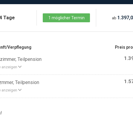
4 Tage
1.397,0
1 möglicher Termin
ab
nft/Verpflegung
Preis pr
1.3
zimmer, Teilpension
e anzeigen
1.5
izmmer, Teilpension
e anzeigen
!