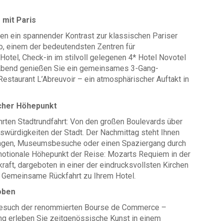
 mit Paris
nen ein spannender Kontrast zur klassischen Pariser
yo, einem der bedeutendsten Zentren für
Hotel, Check-in im stilvoll gelegenen 4* Hotel Novotel
Am Abend genießen Sie ein gemeinsames 3-Gang-
staurant L’Abreuvoir – ein atmosphärischer Auftakt in
ischer Höhepunkt
hrten Stadtrundfahrt: Von den großen Boulevards über
swürdigkeiten der Stadt. Der Nachmittag steht Ihnen
kungen, Museumsbesuche oder einen Spaziergang durch
emotionale Höhepunkt der Reise: Mozarts Requiem in der
raft, dargeboten in einer der eindrucksvollsten Kirchen
. Gemeinsame Rückfahrt zu Ihrem Hotel.
 oben
 Besuch der renommierten Bourse de Commerce –
gung erleben Sie zeitgenössische Kunst in einem