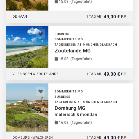
15.08. (Tagesfahrt)
49,00 €
DE HAAN
1 TAG AB
P.P.
BUSREISE
SOMMERHITS MG
TAGESREISEN AB MÖNCHENGLADBACH
Zoutelande MG
15.08. (Tagesfahrt)
49,00 €
VLISSINGEN & ZOUTELANDE
1 TAG AB
P.P.
SOMMERHITS MG
BUSREISE
TAGESREISEN AB MÖNCHENGLADBACH
Domburg MG
malerisch & mondän
16.08. (Tagesfahrt)
49,00 €
DOMBURG - WALCHEREN
1 TAG AB
P.P.