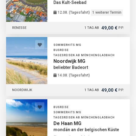
Das Kult-Seebad
12.08. (Tagesfahrt)
1 weiterer Termin
49,00 €
RENESSE
1 TAG AB
P.P.
SOMMERHITS MG
BUSREISE
TAGESREISEN AB MÖNCHENGLADBACH
Noordwijk MG
beliebter Badeort
14.08. (Tagesfahrt)
49,00 €
NOORDWIJK
1 TAG AB
P.P.
BUSREISE
SOMMERHITS MG
TAGESREISEN AB MÖNCHENGLADBACH
De Haan MG
mondän an der belgischen Küste