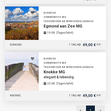
BUSREISE
SOMMERHITS MG
TAGESREISEN AB MÖNCHENGLADBACH
Egmond aan Zee MG
19.08. (Tagesfahrt)
49,00 €
EGMOND
1 TAG AB
P.P.
BUSREISE
SOMMERHITS MG
TAGESREISEN AB MÖNCHENGLADBACH
Knokke MG
elegant & lebendig
23.08. (Tagesfahrt)
49,00 €
KNOKKE
1 TAG AB
P.P.
1