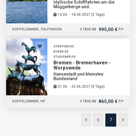
Idyllische Schifffahrten um die
Müggelberge und...
14.04. - 18.04.2027 (5 Tage)
995,00 €
DOPPELZIMMER, TEILPENSION
5 TAGE AB
P.P.
STÄDTEREISE
BUSREISE
STUDIENREISE
Bremen - Bremerhaven -
Worpswede
Hansestadt und kleinstes
Bundesland
21.06. - 25.06.2027 (5 Tage)
865,00 €
DOPPELZIMMER, HP
5 TAGE AB
P.P.
6
7