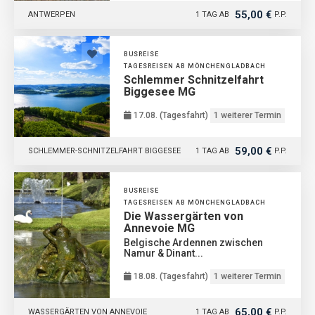
55,00 €
ANTWERPEN
1 TAG AB
P.P.
BUSREISE
TAGESREISEN AB MÖNCHENGLADBACH
Schlemmer Schnitzelfahrt
Biggesee MG
17.08. (Tagesfahrt)
1 weiterer Termin
59,00 €
SCHLEMMER-SCHNITZELFAHRT BIGGESEE
1 TAG AB
P.P.
BUSREISE
TAGESREISEN AB MÖNCHENGLADBACH
Die Wassergärten von
Annevoie MG
Belgische Ardennen zwischen
Namur & Dinant...
18.08. (Tagesfahrt)
1 weiterer Termin
65,00 €
WASSERGÄRTEN VON ANNEVOIE
1 TAG AB
P.P.