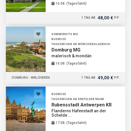
16.08. (Tagesfahrt)
48,00 €
1 TAG AB
P.P.
SOMMERHITS MG
BUSREISE
TAGESREISEN AB MÖNCHENGLADBACH
Domburg MG
malerisch & mondän
16.08. (Tagesfahrt)
49,00 €
DOMBURG - WALCHEREN
1 TAG AB
P.P.
BUSREISE
TAGESREISEN AB KREFELDER RAUM
Rubensstadt Antwerpen KR
Flanderns Hafenstadt an der
Schelde ...
17.08. (Tagesfahrt)