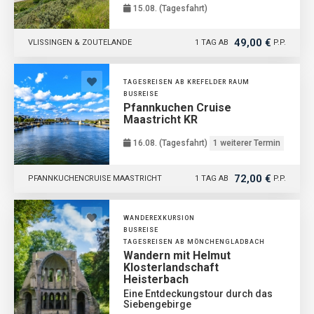
15.08. (Tagesfahrt)
49,00 €
VLISSINGEN & ZOUTELANDE
1 TAG AB
P.P.
TAGESREISEN AB KREFELDER RAUM
BUSREISE
Pfannkuchen Cruise
Maastricht KR
16.08. (Tagesfahrt)
1 weiterer Termin
72,00 €
PFANNKUCHENCRUISE MAASTRICHT
1 TAG AB
P.P.
WANDEREXKURSION
BUSREISE
TAGESREISEN AB MÖNCHENGLADBACH
Wandern mit Helmut
Klosterlandschaft
Heisterbach
Eine Entdeckungstour durch das
Siebengebirge