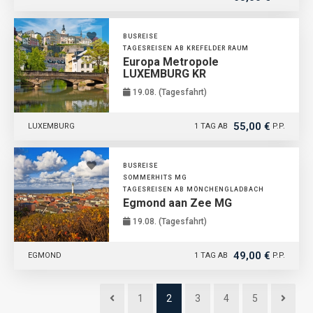
BUSREISE
TAGESREISEN AB KREFELDER RAUM
Europa Metropole
LUXEMBURG KR
19.08. (Tagesfahrt)
55,00 €
LUXEMBURG
1 TAG AB
P.P.
BUSREISE
SOMMERHITS MG
TAGESREISEN AB MÖNCHENGLADBACH
Egmond aan Zee MG
19.08. (Tagesfahrt)
49,00 €
EGMOND
1 TAG AB
P.P.
1
2
3
4
5