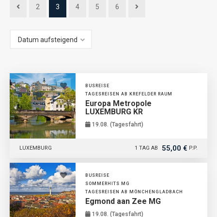
2
3
4
5
6
BUSREISE
TAGESREISEN AB KREFELDER RAUM
Europa Metropole
LUXEMBURG KR
19.08. (Tagesfahrt)
55,00 €
LUXEMBURG
1 TAG AB
P.P.
BUSREISE
SOMMERHITS MG
TAGESREISEN AB MÖNCHENGLADBACH
Egmond aan Zee MG
19.08. (Tagesfahrt)