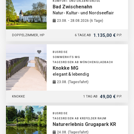
KOMFORT- UND ERLEBNISREISE
Bad Zwischenahn
Natur- Kultur- und Nordseeflair
23.08. - 28.08.2026 (6 Tage)
1.135,00 €
DOPPELZIMMER, HP
6 TAGE AB
P.P.
BUSREISE
SOMMERHITS MG
TAGESREISEN AB MÖNCHENGLADBACH
Knokke MG
elegant & lebendig
23.08. (Tagesfahrt)
49,00 €
KNOKKE
1 TAG AB
P.P.
BUSREISE
TAGESREISEN AB KREFELDER RAUM
Naturerlebnis Grugapark KR
24.08. (Tagesfahrt)