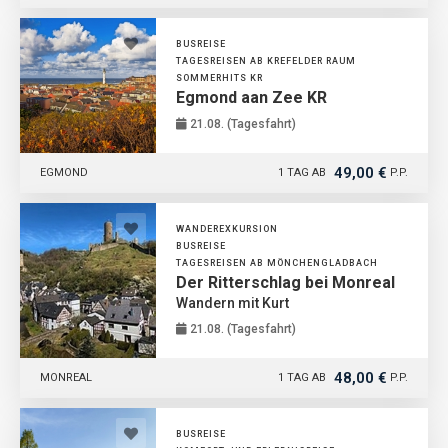
BUSREISE
TAGESREISEN AB KREFELDER RAUM
SOMMERHITS KR
Egmond aan Zee KR
21.08. (Tagesfahrt)
49,00 €
EGMOND
1 TAG AB
P.P.
WANDEREXKURSION
BUSREISE
TAGESREISEN AB MÖNCHENGLADBACH
Der Ritterschlag bei Monreal
Wandern mit Kurt
21.08. (Tagesfahrt)
48,00 €
MONREAL
1 TAG AB
P.P.
BUSREISE