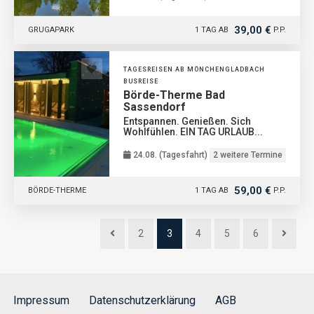
39,00 €
GRUGAPARK
1 TAG AB
P.P.
TAGESREISEN AB MÖNCHENGLADBACH
BUSREISE
Börde-Therme Bad
Sassendorf
Entspannen. Genießen. Sich
Wohlfühlen. EIN TAG URLAUB...
24.08. (Tagesfahrt)
2 weitere Termine
59,00 €
BÖRDE-THERME
1 TAG AB
P.P.
2
3
4
5
6
Impressum
Datenschutzerklärung
AGB