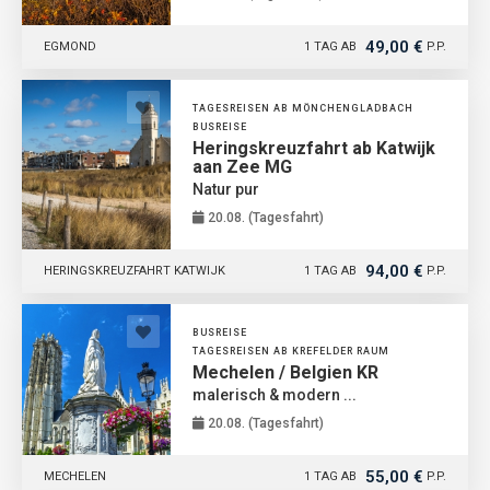
49,00 €
EGMOND
1 TAG AB
P.P.
TAGESREISEN AB MÖNCHENGLADBACH
BUSREISE
Heringskreuzfahrt ab Katwijk
aan Zee MG
Natur pur
20.08. (Tagesfahrt)
94,00 €
HERINGSKREUZFAHRT KATWIJK
1 TAG AB
P.P.
BUSREISE
TAGESREISEN AB KREFELDER RAUM
Mechelen / Belgien KR
malerisch & modern ...
20.08. (Tagesfahrt)
55,00 €
MECHELEN
1 TAG AB
P.P.