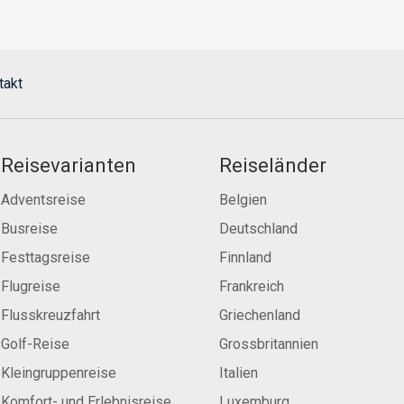
takt
Reisevarianten
Reiseländer
Adventsreise
Belgien
Busreise
Deutschland
Festtagsreise
Finnland
Flugreise
Frankreich
Flusskreuzfahrt
Griechenland
Golf-Reise
Grossbritannien
Kleingruppenreise
Italien
Komfort- und Erlebnisreise
Luxemburg