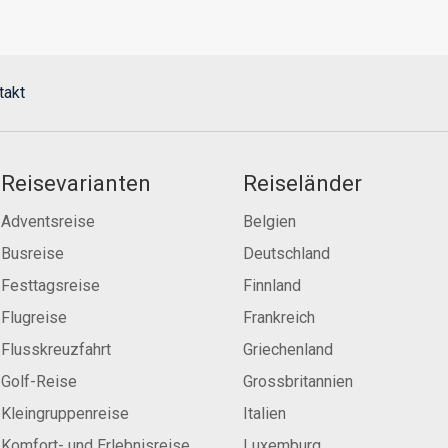
takt
Reisevarianten
Reiseländer
Adventsreise
Belgien
Busreise
Deutschland
Festtagsreise
Finnland
Flugreise
Frankreich
Flusskreuzfahrt
Griechenland
Golf-Reise
Grossbritannien
Kleingruppenreise
Italien
Komfort- und Erlebnisreise
Luxemburg