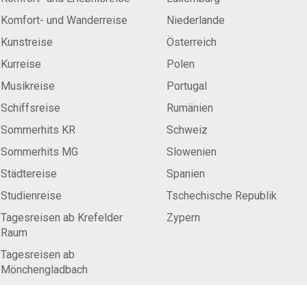
Komfort- und Wanderreise
Niederlande
Kunstreise
Österreich
Kurreise
Polen
Musikreise
Portugal
Schiffsreise
Rumänien
Sommerhits KR
Schweiz
Sommerhits MG
Slowenien
Städtereise
Spanien
Studienreise
Tschechische Republik
Tagesreisen ab Krefelder
Zypern
Raum
Tagesreisen ab
Mönchengladbach
Wanderexkursion